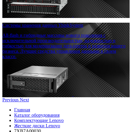
Системы хранения данных ThinkSystem
All-flash и гибридные массивы нового поколения с
исключительной производительностью, надежностью и
гибкостью для модернизации дата-центра и развития вашего
бизнеса. Лучшие средства управления данными в своем
классе.
Previous
Next
Главная
Каталог оборудования
Комплектующие Lenovo
Жесткие диски Lenovo
7XB7A00030