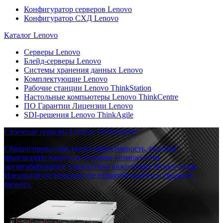
Конфигуратор серверов Lenovo
Конфигуратор СХД Lenovo
Каталог Lenovo
Серверы Lenovo
Блейд-серверы Lenovo
Системы хранения данных Lenovo
Комплектующие Lenovo
Рабочие станции Lenovo ThinkStation
Настольные компьютеры Lenovo ThinkCentre
ПО Гарантии Лицензии Lenovo
SDI-решения Lenovo ThinkAgile
Стоечные серверы Lenovo ThinkSystem
Сбалансированная энергоэффективность, высокая
производительность и широкие возможности
масштабирования для решения важнейших бизнес-задач.
Идеальная система для предприятий малого и среднего
бизнеса.