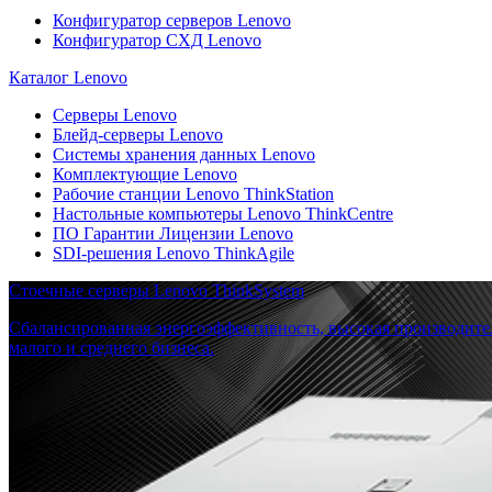
Конфигуратор серверов Lenovo
Конфигуратор СХД Lenovo
Каталог Lenovo
Серверы Lenovo
Блейд-серверы Lenovo
Системы хранения данных Lenovo
Комплектующие Lenovo
Рабочие станции Lenovo ThinkStation
Настольные компьютеры Lenovo ThinkCentre
ПО Гарантии Лицензии Lenovo
SDI-решения Lenovo ThinkAgile
Стоечные серверы Lenovo ThinkSystem
Сбалансированная энергоэффективность, высокая производите
малого и среднего бизнеса.