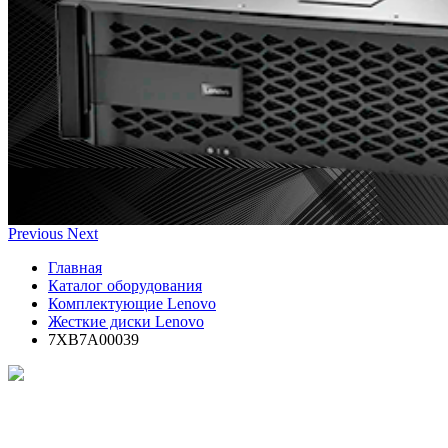
Previous
Next
Главная
Каталог оборудования
Комплектующие Lenovo
Жесткие диски Lenovo
7XB7A00039