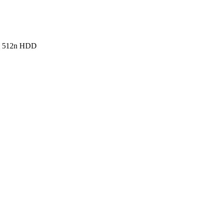
p 512n HDD