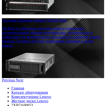
Системы хранения данных ThinkSystem
All-flash и гибридные массивы нового поколения с
исключительной производительностью, надежностью и
гибкостью для модернизации дата-центра и развития вашего
бизнеса. Лучшие средства управления данными в своем
классе.
Previous
Next
Главная
Каталог оборудования
Комплектующие Lenovo
Жесткие диски Lenovo
7XB7A00053