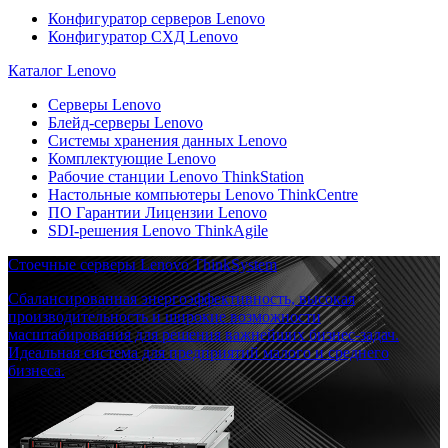
Конфигуратор серверов Lenovo
Конфигуратор СХД Lenovo
Каталог Lenovo
Серверы Lenovo
Блейд-серверы Lenovo
Системы хранения данных Lenovo
Комплектующие Lenovo
Рабочие станции Lenovo ThinkStation
Настольные компьютеры Lenovo ThinkCentre
ПО Гарантии Лицензии Lenovo
SDI-решения Lenovo ThinkAgile
Стоечные серверы Lenovo ThinkSystem
Сбалансированная энергоэффективность, высокая
производительность и широкие возможности
масштабирования для решения важнейших бизнес-задач.
Идеальная система для предприятий малого и среднего
бизнеса.