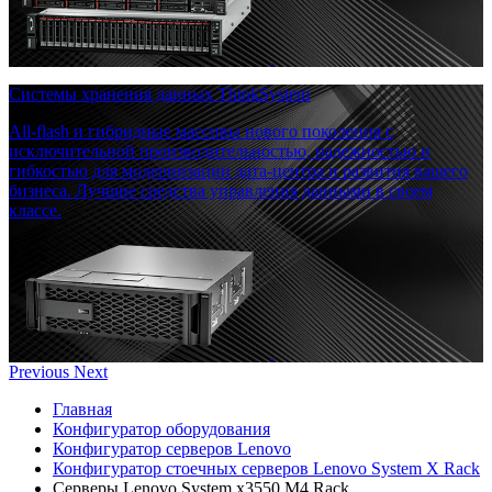
Системы хранения данных ThinkSystem
All-flash и гибридные массивы нового поколения с
исключительной производительностью, надежностью и
гибкостью для модернизации дата-центра и развития вашего
бизнеса. Лучшие средства управления данными в своем
классе.
Previous
Next
Главная
Конфигуратор оборудования
Конфигуратор серверов Lenovo
Конфигуратор стоечных серверов Lenovo System X Rack
Серверы Lenovo System x3550 M4 Rack