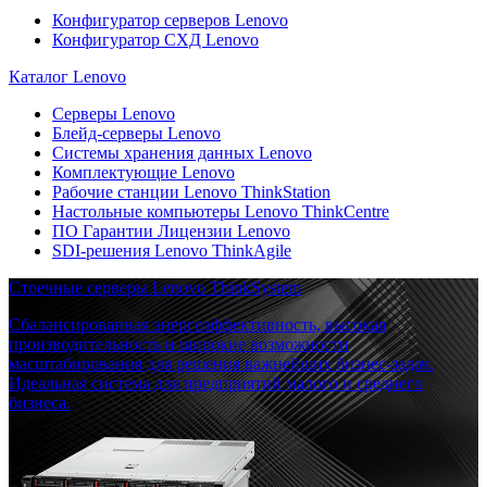
Конфигуратор серверов Lenovo
Конфигуратор СХД Lenovo
Каталог Lenovo
Серверы Lenovo
Блейд-серверы Lenovo
Системы хранения данных Lenovo
Комплектующие Lenovo
Рабочие станции Lenovo ThinkStation
Настольные компьютеры Lenovo ThinkCentre
ПО Гарантии Лицензии Lenovo
SDI-решения Lenovo ThinkAgile
Стоечные серверы Lenovo ThinkSystem
Сбалансированная энергоэффективность, высокая
производительность и широкие возможности
масштабирования для решения важнейших бизнес-задач.
Идеальная система для предприятий малого и среднего
бизнеса.