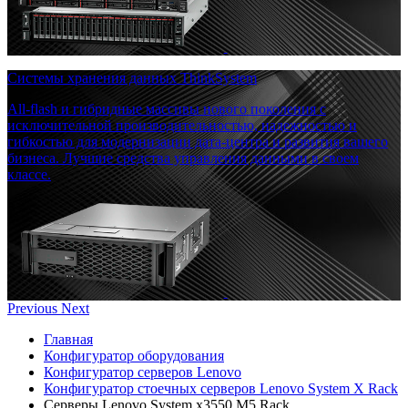
Системы хранения данных ThinkSystem
All-flash и гибридные массивы нового поколения с
исключительной производительностью, надежностью и
гибкостью для модернизации дата-центра и развития вашего
бизнеса. Лучшие средства управления данными в своем
классе.
Previous
Next
Главная
Конфигуратор оборудования
Конфигуратор серверов Lenovo
Конфигуратор стоечных серверов Lenovo System X Rack
Серверы Lenovo System x3550 M5 Rack