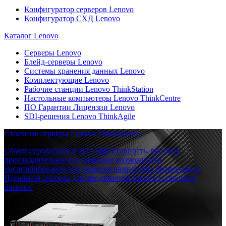
Конфигуратор серверов Lenovo
Конфигуратор СХД Lenovo
Каталог Lenovo
Серверы Lenovo
Блейд-серверы Lenovo
Системы хранения данных Lenovo
Комплектующие Lenovo
Рабочие станции Lenovo ThinkStation
Настольные компьютеры Lenovo ThinkCentre
ПО Гарантии Лицензии Lenovo
SDI-решения Lenovo ThinkAgile
Стоечные серверы Lenovo ThinkSystem
Сбалансированная энергоэффективность, высокая
производительность и широкие возможности
масштабирования для решения важнейших бизнес-задач.
Идеальная система для предприятий малого и среднего
бизнеса.