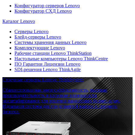
Конфигуратор серверов Lenovo
Конфигуратор СХД Lenovo
Каталог Lenovo
Серверы Lenovo
Блейд-серверы Lenovo
Системы хранения данных Lenovo
Комплектующие Lenovo
Рабочие станции Lenovo ThinkStation
Настольные компьютеры Lenovo ThinkCentre
ПО Гарантии Лицензии Lenovo
SDI-решения Lenovo ThinkAgile
Стоечные серверы Lenovo ThinkSystem
Сбалансированная энергоэффективность, высокая
производительность и широкие возможности
масштабирования для решения важнейших бизнес-задач.
Идеальная система для предприятий малого и среднего
бизнеса.