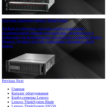
Системы хранения данных ThinkSystem
All-flash и гибридные массивы нового поколения с
исключительной производительностью, надежностью и
гибкостью для модернизации дата-центра и развития вашего
бизнеса. Лучшие средства управления данными в своем
классе.
Previous
Next
Главная
Каталог оборудования
Блейд-серверы Lenovo
Lenovo ThinkSystem Blade
Lenovo ThinkSystem SN550