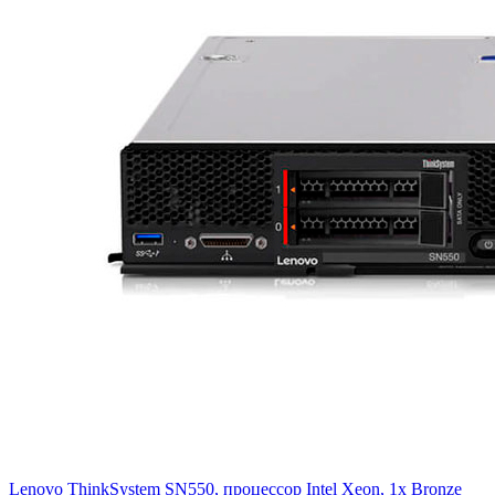
Lenovo ThinkSystem SN550, процессор Intel Xeon, 1x Bronze