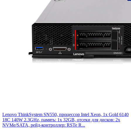
Lenovo ThinkSystem SN550, процессор Intel Xeon, 1x Gold 6140
18C 140W 2.3GHz, память: 1x 32GB, отсеки для дисков: 2x
NVMe/SATA, рейд-контроллер: RSTe R...