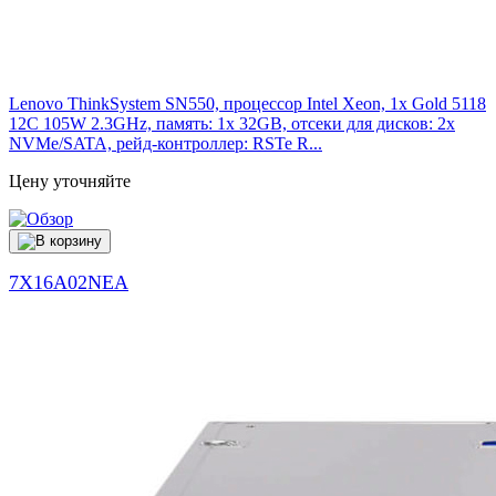
Lenovo ThinkSystem SN550, процессор Intel Xeon, 1x Gold 5118
12C 105W 2.3GHz, память: 1x 32GB, отсеки для дисков: 2x
NVMe/SATA, рейд-контроллер: RSTe R...
Цену уточняйте
7X16A02NEA