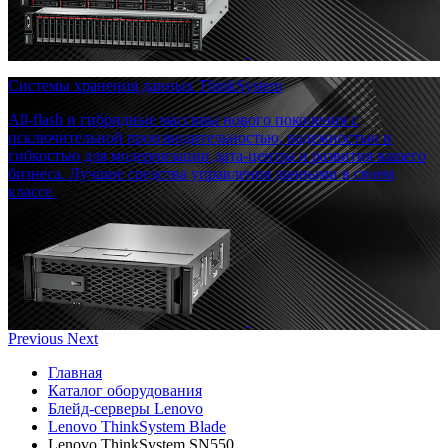
Системы хранения данных ThinkSystem
All-flash и гибридные массивы нового поколения с
исключительной производительностью, надежностью и
гибкостью для модернизации дата-центра и развития вашего
бизнеса. Лучшие средства управления данными в своем
классе.
Previous
Next
Главная
Каталог оборудования
Блейд-серверы Lenovo
Lenovo ThinkSystem Blade
Lenovo ThinkSystem SN550