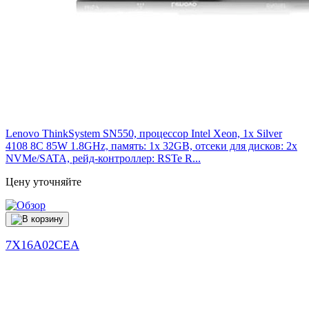
Lenovo ThinkSystem SN550, процессор Intel Xeon, 1x Silver
4108 8C 85W 1.8GHz, память: 1x 32GB, отсеки для дисков: 2x
NVMe/SATA, рейд-контроллер: RSTe R...
Цену уточняйте
7X16A02CEA