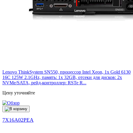
Lenovo ThinkSystem SN550, процессор Intel Xeon, 1x Gold 6130
16C 125W 2.1GHz, память: 1x 32GB, отсеки для дисков: 2x
NVMe/SATA, рейд-контроллер: RSTe R...
Цену уточняйте
7X16A02PEA