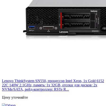
Lenovo ThinkSystem SN550, процессор Intel Xeon, 1x Gold 6152
22C 140W 2.1GHz, память: 1x 32GB, отсеки для дисков: 2x
NVMe/SATA, рейд-контроллер: RSTe R...
Цену уточняйте