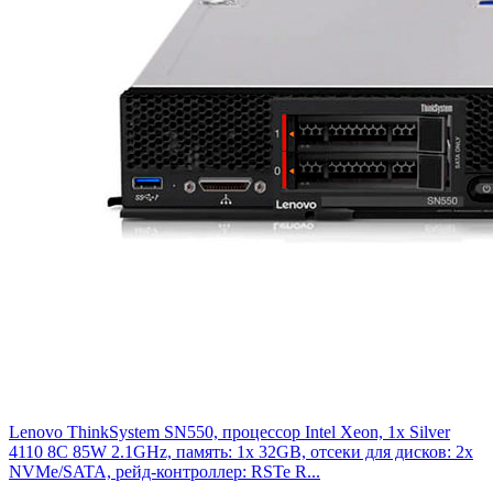
Lenovo ThinkSystem SN550, процессор Intel Xeon, 1x Silver
4110 8C 85W 2.1GHz, память: 1x 32GB, отсеки для дисков: 2x
NVMe/SATA, рейд-контроллер: RSTe R...