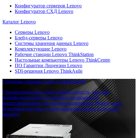
Конфигуратор серверов Lenovo
Конфигуратор СХД Lenovo
Каталог Lenovo
Серверы Lenovo
Блейд-серверы Lenovo
Системы хранения данных Lenovo
Комплектующие Lenovo
Рабочие станции Lenovo ThinkStation
Настольные компьютеры Lenovo ThinkCentre
ПО Гарантии Лицензии Lenovo
SDI-решения Lenovo ThinkAgile
Стоечные серверы Lenovo ThinkSystem
Сбалансированная энергоэффективность, высокая
производительность и широкие возможности
масштабирования для решения важнейших бизнес-задач.
Идеальная система для предприятий малого и среднего
бизнеса.