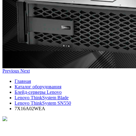
Previous
Next
Главная
Каталог оборудования
Блейд-серверы Lenovo
Lenovo ThinkSystem Blade
Lenovo ThinkSystem SN550
7X16A02WEA