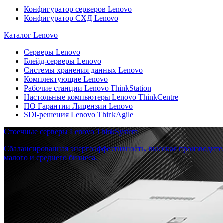
Конфигуратор серверов Lenovo
Конфигуратор СХД Lenovo
Каталог Lenovo
Серверы Lenovo
Блейд-серверы Lenovo
Системы хранения данных Lenovo
Комплектующие Lenovo
Рабочие станции Lenovo ThinkStation
Настольные компьютеры Lenovo ThinkCentre
ПО Гарантии Лицензии Lenovo
SDI-решения Lenovo ThinkAgile
Стоечные серверы Lenovo ThinkSystem
Сбалансированная энергоэффективность, высокая производите
малого и среднего бизнеса.