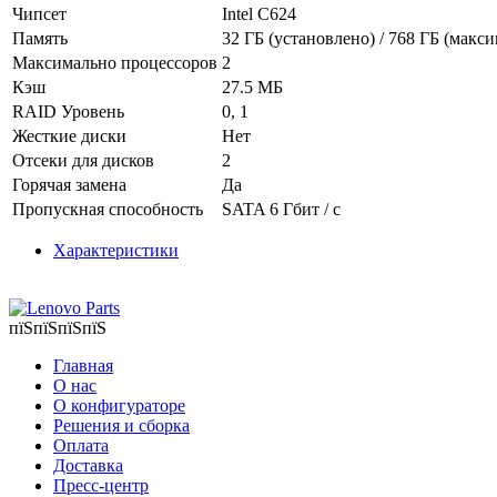
Чипсет
Intel C624
Память
32 ГБ (установлено) / 768 ГБ (ма
Максимально процессоров
2
Кэш
27.5 МБ
RAID Уровень
0, 1
Жесткие диски
Нет
Отсеки для дисков
2
Горячая замена
Да
Пропускная способность
SATA 6 Гбит / с
Характеристики
пїЅпїЅпїЅпїЅ
Главная
О нас
О конфигураторе
Решения и сборка
Оплата
Доставка
Пресс-центр