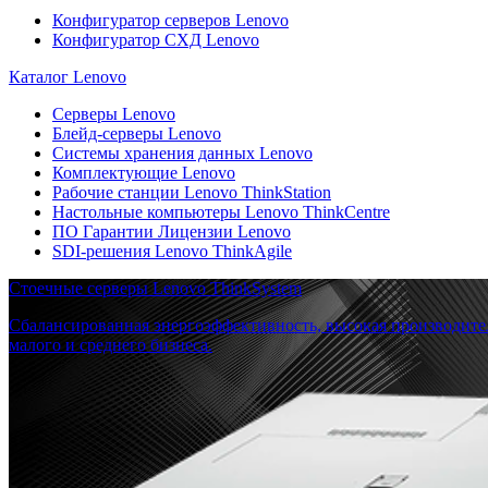
Конфигуратор серверов Lenovo
Конфигуратор СХД Lenovo
Каталог Lenovo
Серверы Lenovo
Блейд-серверы Lenovo
Системы хранения данных Lenovo
Комплектующие Lenovo
Рабочие станции Lenovo ThinkStation
Настольные компьютеры Lenovo ThinkCentre
ПО Гарантии Лицензии Lenovo
SDI-решения Lenovo ThinkAgile
Стоечные серверы Lenovo ThinkSystem
Сбалансированная энергоэффективность, высокая производите
малого и среднего бизнеса.