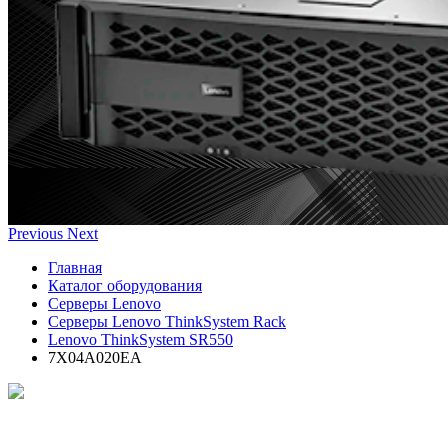
Previous
Next
Главная
Каталог оборудования
Серверы Lenovo
Серверы Lenovo ThinkSystem Rack
Lenovo ThinkSystem SR550
7X04A020EA