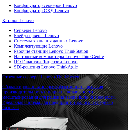
Конфигуратор серверов Lenovo
Конфигуратор СХД Lenovo
Каталог Lenovo
Серверы Lenovo
Блейд-серверы Lenovo
Системы хранения данных Lenovo
Комплектующие Lenovo
Рабочие станции Lenovo ThinkStation
Настольные компьютеры Lenovo ThinkCentre
ПО Гарантии Лицензии Lenovo
SDI-решения Lenovo ThinkAgile
Стоечные серверы Lenovo ThinkSystem
Сбалансированная энергоэффективность, высокая
производительность и широкие возможности
масштабирования для решения важнейших бизнес-задач.
Идеальная система для предприятий малого и среднего
бизнеса.