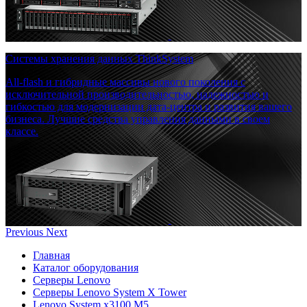
Системы хранения данных ThinkSystem
All-flash и гибридные массивы нового поколения с
исключительной производительностью, надежностью и
гибкостью для модернизации дата-центра и развития вашего
бизнеса. Лучшие средства управления данными в своем
классе.
Previous
Next
Главная
Каталог оборудования
Серверы Lenovo
Серверы Lenovo System X Tower
Lenovo System x3100 M5