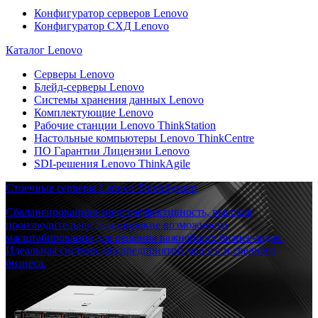
Конфигуратор серверов Lenovo
Конфигуратор СХД Lenovo
Каталог Lenovo
Серверы Lenovo
Блейд-серверы Lenovo
Системы хранения данных Lenovo
Комплектующие Lenovo
Рабочие станции Lenovo ThinkStation
Настольные компьютеры Lenovo ThinkCentre
ПО Гарантии Лицензии Lenovo
SDI-решения Lenovo ThinkAgile
Стоечные серверы Lenovo ThinkSystem
Сбалансированная энергоэффективность, высокая
производительность и широкие возможности
масштабирования для решения важнейших бизнес-задач.
Идеальная система для предприятий малого и среднего
бизнеса.