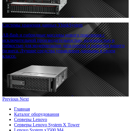
Системы хранения данных ThinkSystem
All-flash и гибридные массивы нового поколения с
исключительной производительностью, надежностью и
гибкостью для модернизации дата-центра и развития вашего
бизнеса. Лучшие средства управления данными в своем
классе.
Previous
Next
Главная
Каталог оборудования
Серверы Lenovo
Серверы Lenovo System X Tower
Lenovo System x3500 M4