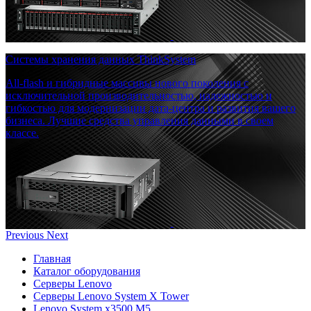
Системы хранения данных ThinkSystem
All-flash и гибридные массивы нового поколения с
исключительной производительностью, надежностью и
гибкостью для модернизации дата-центра и развития вашего
бизнеса. Лучшие средства управления данными в своем
классе.
Previous
Next
Главная
Каталог оборудования
Серверы Lenovo
Серверы Lenovo System X Tower
Lenovo System x3500 M5