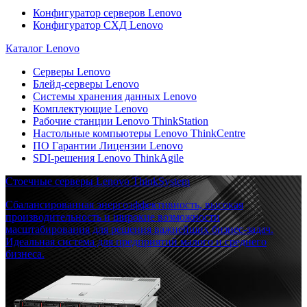
Конфигуратор серверов Lenovo
Конфигуратор СХД Lenovo
Каталог Lenovo
Серверы Lenovo
Блейд-серверы Lenovo
Системы хранения данных Lenovo
Комплектующие Lenovo
Рабочие станции Lenovo ThinkStation
Настольные компьютеры Lenovo ThinkCentre
ПО Гарантии Лицензии Lenovo
SDI-решения Lenovo ThinkAgile
Стоечные серверы Lenovo ThinkSystem
Сбалансированная энергоэффективность, высокая
производительность и широкие возможности
масштабирования для решения важнейших бизнес-задач.
Идеальная система для предприятий малого и среднего
бизнеса.