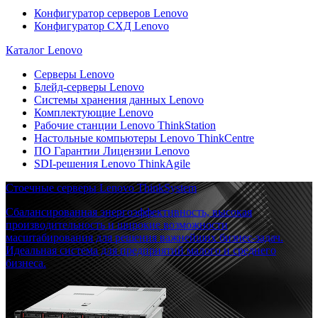
Конфигуратор серверов Lenovo
Конфигуратор СХД Lenovo
Каталог Lenovo
Серверы Lenovo
Блейд-серверы Lenovo
Системы хранения данных Lenovo
Комплектующие Lenovo
Рабочие станции Lenovo ThinkStation
Настольные компьютеры Lenovo ThinkCentre
ПО Гарантии Лицензии Lenovo
SDI-решения Lenovo ThinkAgile
Стоечные серверы Lenovo ThinkSystem
Сбалансированная энергоэффективность, высокая
производительность и широкие возможности
масштабирования для решения важнейших бизнес-задач.
Идеальная система для предприятий малого и среднего
бизнеса.