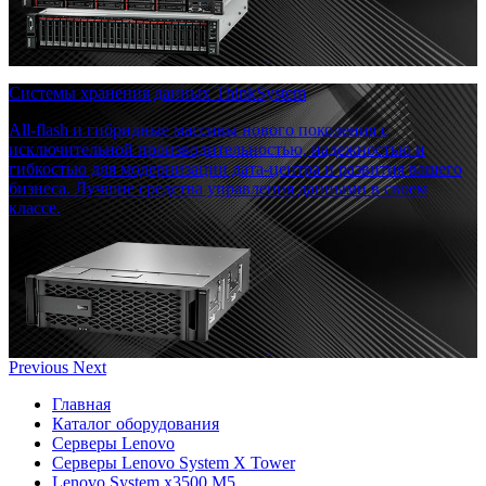
Системы хранения данных ThinkSystem
All-flash и гибридные массивы нового поколения с
исключительной производительностью, надежностью и
гибкостью для модернизации дата-центра и развития вашего
бизнеса. Лучшие средства управления данными в своем
классе.
Previous
Next
Главная
Каталог оборудования
Серверы Lenovo
Серверы Lenovo System X Tower
Lenovo System x3500 M5