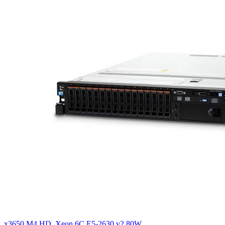
x3650 M4 HD, Xeon 6C E5-2630 v2 80W