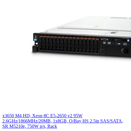
x3650 M4 HD, Xeon 8C E5-2650 v2 95W
2.6GHz/1866MHz/20MB, 1x8GB, O/Bay HS 2.5in SAS/SATA,
SR M5210e, 750W p/s, Rack