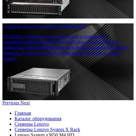
Системы хранения данных ThinkSystem
All-flash и гибридные массивы нового поколения с
исключительной производительностью, надежностью и
гибкостью для модернизации дата-центра и развития вашего
бизнеса. Лучшие средства управления данными в своем
классе.
Previous
Next
Главная
Каталог оборудования
Серверы Lenovo
Серверы Lenovo System X Rack
Lenovo System x3650 M4 HD