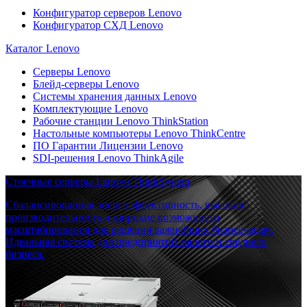
Конфигуратор серверов Lenovo
Конфигуратор СХД Lenovo
Каталог Lenovo
Серверы Lenovo
Блейд-серверы Lenovo
Системы хранения данных Lenovo
Комплектующие Lenovo
Рабочие станции Lenovo ThinkStation
Настольные компьютеры Lenovo ThinkCentre
ПО Гарантии Лицензии Lenovo
SDI-решения Lenovo ThinkAgile
Стоечные серверы Lenovo ThinkSystem
Сбалансированная энергоэффективность, высокая
производительность и широкие возможности
масштабирования для решения важнейших бизнес-задач.
Идеальная система для предприятий малого и среднего
бизнеса.