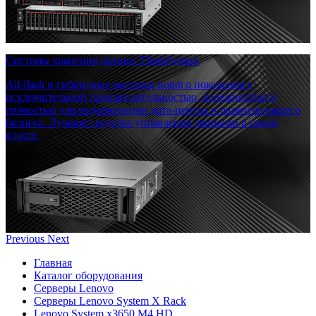
Системы хранения данных ThinkSystem
All-flash и гибридные массивы нового поколения с
исключительной производительностью, надежностью и
гибкостью для модернизации дата-центра и развития вашего
бизнеса. Лучшие средства управления данными в своем
классе.
Previous
Next
Главная
Каталог оборудования
Серверы Lenovo
Серверы Lenovo System X Rack
Lenovo System x3650 M4 HD