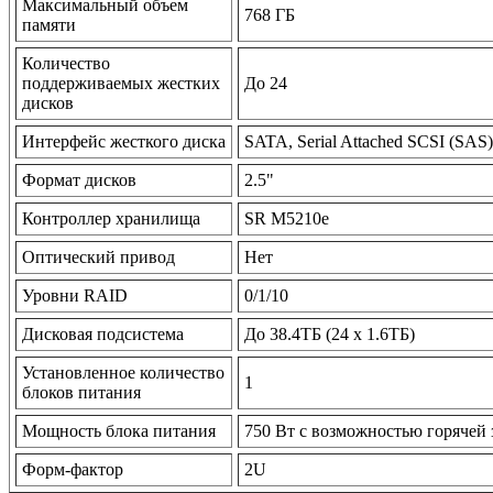
Максимальный объем
768 ГБ
памяти
Количество
поддерживаемых жестких
До 24
дисков
Интерфейс жесткого диска
SATA, Serial Attached SCSI (SAS)
Формат дисков
2.5"
Контроллер хранилища
SR M5210e
Оптический привод
Нет
Уровни RAID
0/1/10
Дисковая подсистема
До 38.4TБ (24 x 1.6TБ)
Установленное количество
1
блоков питания
Мощность блока питания
750 Вт с возможностью горячей
Форм-фактор
2U