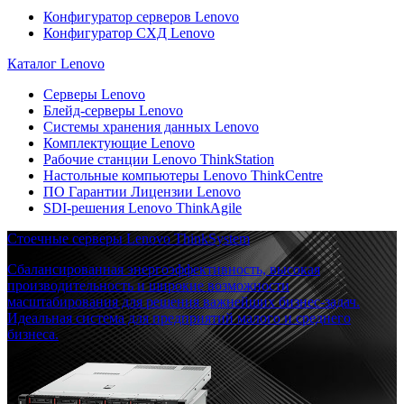
Конфигуратор серверов Lenovo
Конфигуратор СХД Lenovo
Каталог Lenovo
Серверы Lenovo
Блейд-серверы Lenovo
Системы хранения данных Lenovo
Комплектующие Lenovo
Рабочие станции Lenovo ThinkStation
Настольные компьютеры Lenovo ThinkCentre
ПО Гарантии Лицензии Lenovo
SDI-решения Lenovo ThinkAgile
Стоечные серверы Lenovo ThinkSystem
Сбалансированная энергоэффективность, высокая
производительность и широкие возможности
масштабирования для решения важнейших бизнес-задач.
Идеальная система для предприятий малого и среднего
бизнеса.