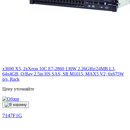
x3690 X5, 2xXeon 10C E7-2860 130W 2.26GHz/24MB L3,
64x4GB, O/Bay 2.5in HS SAS, SR M1015, MAX5 V2, 6x675W
p/s, Rack
Цену уточняйте
7147F1G