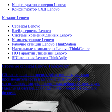
Конфигуратор серверов Lenovo
Конфигуратор СХД Lenovo
Каталог Lenovo
Серверы Lenovo
Блейд-серверы Lenovo
Системы хранения данных Lenovo
Комплектующие Lenovo
Рабочие станции Lenovo ThinkStation
Настольные компьютеры Lenovo ThinkCentre
ПО Гарантии Лицензии Lenovo
SDI-решения Lenovo ThinkAgile
Стоечные серверы Lenovo ThinkSystem
Сбалансированная энергоэффективность, высокая
производительность и широкие возможности
масштабирования для решения важнейших бизнес-задач.
Идеальная система для предприятий малого и среднего
бизнеса.