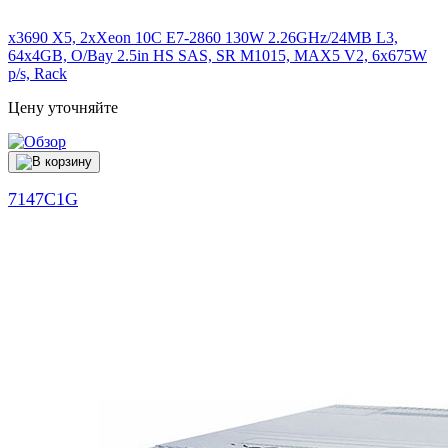
x3690 X5, 2xXeon 10C E7-2860 130W 2.26GHz/24MB L3,
64x4GB, O/Bay 2.5in HS SAS, SR M1015, MAX5 V2, 6x675W
p/s, Rack
Цену уточняйте
7147C1G