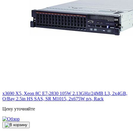
x3690 X5, Xeon 8C E7-2830 105W 2.13GHz/24MB L3, 2x4GB,
O/Bay 2.5in HS SAS, SR M1015, 2x675W p/s, Rack
Цену уточняйте