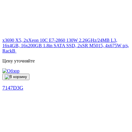
x3690 X5, 2xXeon 10C E7-2860 130W 2.26GHz/24MB L3,
16x4GB, 16x200GB 1.8in SATA SSD, 2xSR M5015, 4x675W p/s,
RackВ
Цену уточняйте
7147D3G