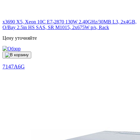
x3690 X5, Xeon 10C E7-2870 130W 2.40GHz/30MB L3, 2x4GB,
O/Bay 2.5in HS SAS, SR M1015, 2x675W p/s, Rack
Цену уточняйте
7147A6G