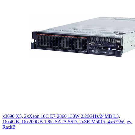
x3690 X5, 2xXeon 10C E7-2860 130W 2.26GHz/24MB L3,
16x4GB, 16x200GB 1.8in SATA SSD, 2xSR M5015, 4x675W p/s,
RackВ