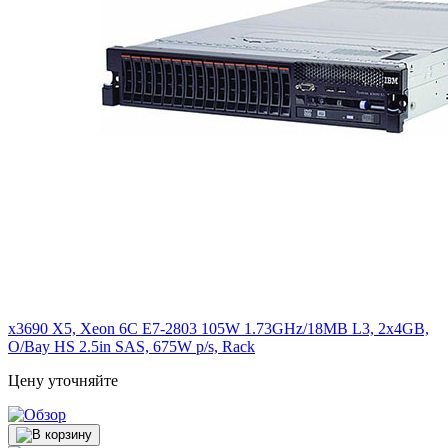
x3690 X5, Xeon 6C E7-2803 105W 1.73GHz/18MB L3, 2x4GB,
O/Bay HS 2.5in SAS, 675W p/s, Rack
Цену уточняйте