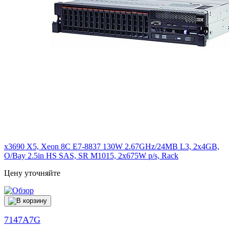
x3690 X5, Xeon 8C E7-8837 130W 2.67GHz/24MB L3, 2x4GB,
O/Bay 2.5in HS SAS, SR M1015, 2x675W p/s, Rack
Цену уточняйте
7147A7G