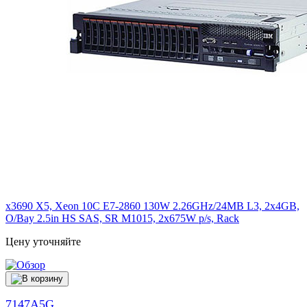
x3690 X5, Xeon 10C E7-2860 130W 2.26GHz/24MB L3, 2x4GB,
O/Bay 2.5in HS SAS, SR M1015, 2x675W p/s, Rack
Цену уточняйте
7147A5G