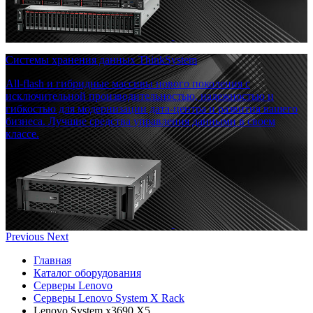
Системы хранения данных ThinkSystem
All-flash и гибридные массивы нового поколения с
исключительной производительностью, надежностью и
гибкостью для модернизации дата-центра и развития вашего
бизнеса. Лучшие средства управления данными в своем
классе.
Previous
Next
Главная
Каталог оборудования
Серверы Lenovo
Серверы Lenovo System X Rack
Lenovo System x3690 X5