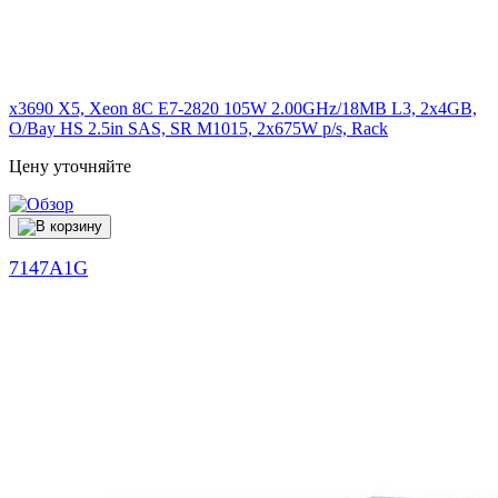
x3690 X5, Xeon 8C E7-2820 105W 2.00GHz/18MB L3, 2x4GB,
O/Bay HS 2.5in SAS, SR M1015, 2x675W p/s, Rack
Цену уточняйте
7147A1G