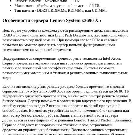
Емкость памяти – максимально – 1 ТБ.
Максимальный объем внутренней памяти – 96 ТБ.
Тип памяти - DDR3 LRDIMMs, RDIMMs, или UDIMM.
Особенности сервера Lenovo System x3690 X5
Некоторые устройства комплектуются расширенным дисковым массивом
RAID и системой диагностики Light Path Diagnostics, жесткими дисками с
возможностью горячей замены. При помощи слотов PCIe и сетевых
разъемов вы можете дополнять сервер новыми функциональными
возможностями по мере необходимости.
Поддерживаются современные процессорные технологии Intel Xeon.
Сервер предлагает экономически настроенную производительность и
память с великолепной энергоэффективностью. Система поможет
развивающимся компаниям и филиалам решить сложные вычислительные
задачи.
Если на вычисление у вас раньше уходило больше времени, то с новым
сервером Lenovo System x3690 X5, в котором предполагается до 56 96 ТБ
внутреннего дискового пространства, вы сможете быстро решить важные
бизнес задачи. Сервер поможет в организации виртуального приложения. В
линейку серверов входят 2 встроенных порта с высокой пропускной
способностью. Во многих устройствах можно поменять блок питания или
винчестер без остановки работы. Защита аппаратной части сервера
достигается за счет фирменного решения Lenovo Trusted Platform Assurance.
Сервера обладают корпоративным функционалом, встроенными
средствами управления и безопасности. Воспользовавшись встроенными
приложениями, пользователи могут производить автоматический поиск,