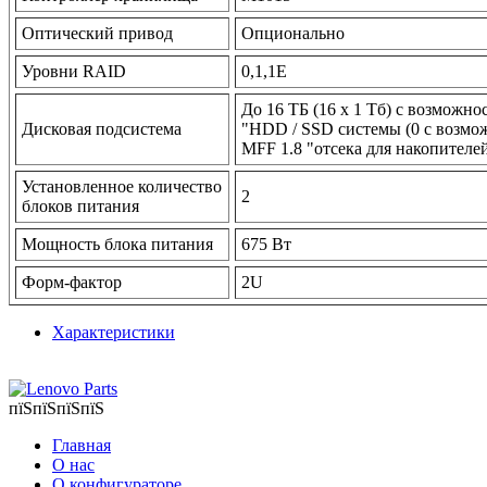
Оптический привод
Опционально
Уровни RAID
0,1,1E
До 16 ТБ (16 х 1 Тб) с возможн
Дисковая подсистема
"HDD / SSD системы (0 с возмож
MFF 1.8 "отсека для накопителе
Установленное количество
2
блоков питания
Мощность блока питания
675 Вт
Форм-фактор
2U
Характеристики
пїЅпїЅпїЅпїЅ
Главная
О нас
О конфигураторе