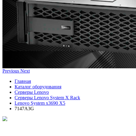
Previous
Next
Главная
Каталог оборудования
Серверы Lenovo
Серверы Lenovo System X Rack
Lenovo System x3690 X5
7147A3G