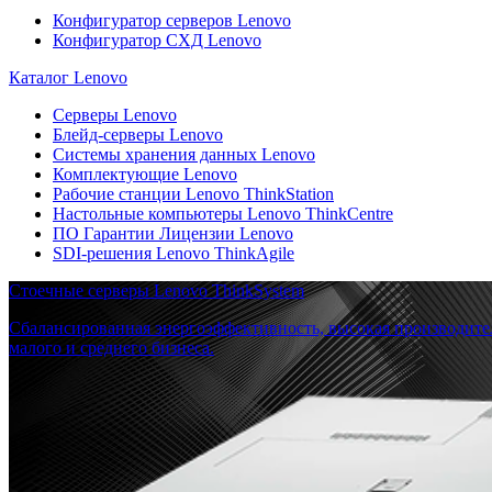
Конфигуратор серверов Lenovo
Конфигуратор СХД Lenovo
Каталог Lenovo
Серверы Lenovo
Блейд-серверы Lenovo
Системы хранения данных Lenovo
Комплектующие Lenovo
Рабочие станции Lenovo ThinkStation
Настольные компьютеры Lenovo ThinkCentre
ПО Гарантии Лицензии Lenovo
SDI-решения Lenovo ThinkAgile
Стоечные серверы Lenovo ThinkSystem
Сбалансированная энергоэффективность, высокая производите
малого и среднего бизнеса.