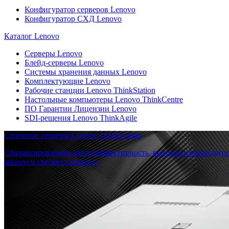
Конфигуратор серверов Lenovo
Конфигуратор СХД Lenovo
Каталог Lenovo
Серверы Lenovo
Блейд-серверы Lenovo
Системы хранения данных Lenovo
Комплектующие Lenovo
Рабочие станции Lenovo ThinkStation
Настольные компьютеры Lenovo ThinkCentre
ПО Гарантии Лицензии Lenovo
SDI-решения Lenovo ThinkAgile
Стоечные серверы Lenovo ThinkSystem
Сбалансированная энергоэффективность, высокая производите
малого и среднего бизнеса.