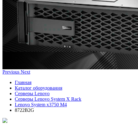
Previous
Next
Главная
Каталог оборудования
Серверы Lenovo
Серверы Lenovo System X Rack
Lenovo System x3750 M4
8722B2G