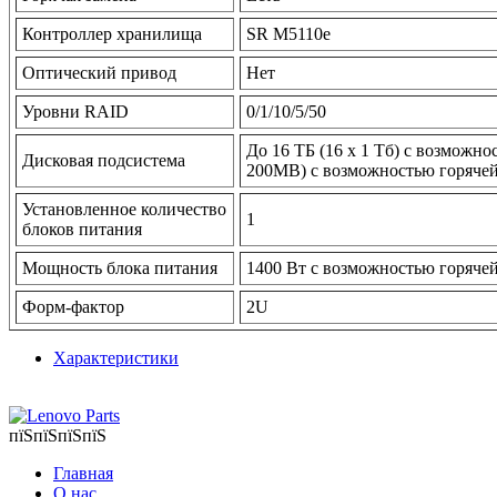
Контроллер хранилища
SR M5110e
Оптический привод
Нет
Уровни RAID
0/1/10/5/50
До 16 ТБ (16 х 1 Тб) с возможно
Дисковая подсистема
200MB) с возможностью горячей
Установленное количество
1
блоков питания
Мощность блока питания
1400 Вт с возможностью горяче
Форм-фактор
2U
Характеристики
пїЅпїЅпїЅпїЅ
Главная
О нас