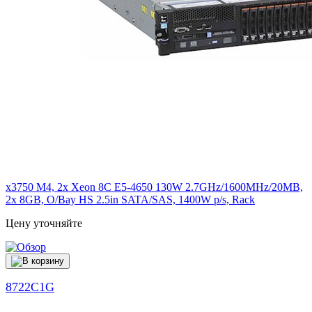
x3750 M4, 2x Xeon 8C E5-4650 130W 2.7GHz/1600MHz/20MB,
2x 8GB, O/Bay HS 2.5in SATA/SAS, 1400W p/s, Rack
Цену уточняйте
8722C1G