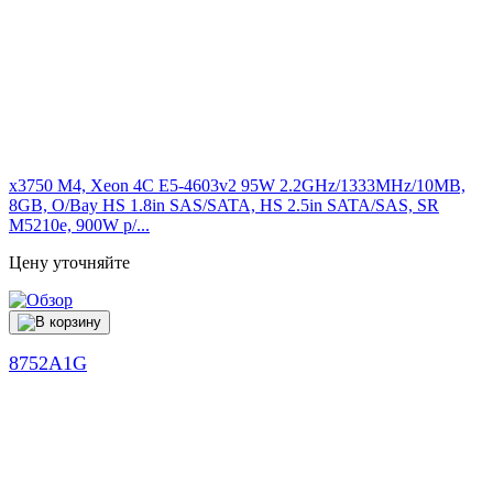
x3750 M4, Xeon 4C E5-4603v2 95W 2.2GHz/1333MHz/10MB,
8GB, O/Bay HS 1.8in SAS/SATA, HS 2.5in SATA/SAS, SR
M5210e, 900W p/...
Цену уточняйте
8752A1G