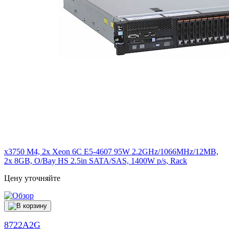
x3750 M4, 2x Xeon 6C E5-4607 95W 2.2GHz/1066MHz/12MB,
2x 8GB, O/Bay HS 2.5in SATA/SAS, 1400W p/s, Rack
Цену уточняйте
8722A2G