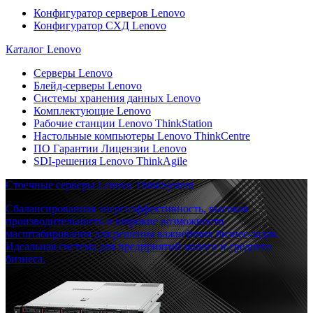
Конфигуратор серверов Lenovo
Конфигуратор СХД Lenovo
Каталог Lenovo
Серверы Lenovo
Блейд-серверы Lenovo
Системы хранения данных Lenovo
Комплектующие Lenovo
Рабочие станции Lenovo ThinkStation
Настольные компьютеры Lenovo ThinkCentre
ПО Гарантии Лицензии Lenovo
SDI-решения Lenovo ThinkAgile
Стоечные серверы Lenovo ThinkSystem
Сбалансированная энергоэффективность, высокая
производительность и широкие возможности
масштабирования для решения важнейших бизнес-задач.
Идеальная система для предприятий малого и среднего
бизнеса.