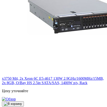
x3750 M4, 2x Xeon 6C E5-4617 130W 2.9GHz/1600MHz/15MB,
2x 8GB, O/Bay HS 2.5in SATA/SAS, 1400W p/s, Rack
Цену уточняйте