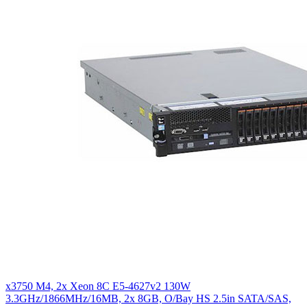
x3750 M4, 2x Xeon 8C E5-4627v2 130W
3.3GHz/1866MHz/16MB, 2x 8GB, O/Bay HS 2.5in SATA/SAS,