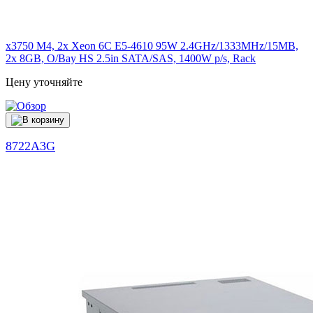
x3750 M4, 2x Xeon 6C E5-4610 95W 2.4GHz/1333MHz/15MB,
2x 8GB, O/Bay HS 2.5in SATA/SAS, 1400W p/s, Rack
Цену уточняйте
8722A3G