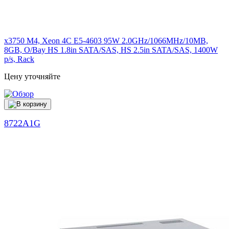
x3750 M4, Xeon 4C E5-4603 95W 2.0GHz/1066MHz/10MB,
8GB, O/Bay HS 1.8in SATA/SAS, HS 2.5in SATA/SAS, 1400W
p/s, Rack
Цену уточняйте
8722A1G