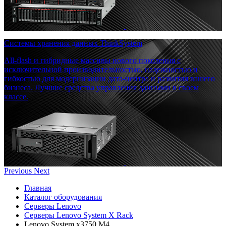
Системы хранения данных ThinkSystem
All-flash и гибридные массивы нового поколения с
исключительной производительностью, надежностью и
гибкостью для модернизации дата-центра и развития вашего
бизнеса. Лучшие средства управления данными в своем
классе.
Previous
Next
Главная
Каталог оборудования
Серверы Lenovo
Серверы Lenovo System X Rack
Lenovo System x3750 M4