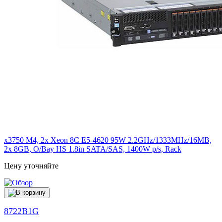
x3750 M4, 2x Xeon 8C E5-4620 95W 2.2GHz/1333MHz/16MB,
2x 8GB, O/Bay HS 1.8in SATA/SAS, 1400W p/s, Rack
Цену уточняйте
8722B1G