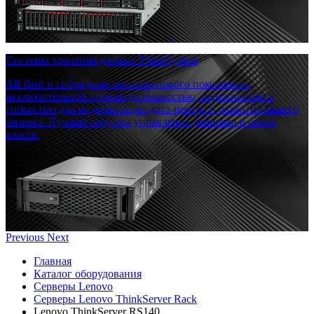
Системы хранения данных ThinkSystem
All-flash и гибридные массивы нового поколения с
исключительной производительностью, надежностью и
гибкостью для модернизации дата-центра и развития вашего
бизнеса. Лучшие средства управления данными в своем
классе.
Previous
Next
Главная
Каталог оборудования
Серверы Lenovo
Серверы Lenovo ThinkServer Rack
Lenovo ThinkServer RS140