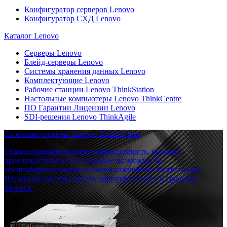
Конфигуратор серверов Lenovo
Конфигуратор СХД Lenovo
Каталог Lenovo
Серверы Lenovo
Блейд-серверы Lenovo
Системы хранения данных Lenovo
Комплектующие Lenovo
Рабочие станции Lenovo ThinkStation
Настольные компьютеры Lenovo ThinkCentre
ПО Гарантии Лицензии Lenovo
SDI-решения Lenovo ThinkAgile
Стоечные серверы Lenovo ThinkSystem
Сбалансированная энергоэффективность, высокая
производительность и широкие возможности
масштабирования для решения важнейших бизнес-задач.
Идеальная система для предприятий малого и среднего
бизнеса.