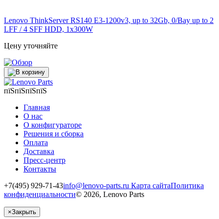
Lenovo ThinkServer RS140 E3-1200v3, up to 32Gb, 0/Bay up to 2
LFF / 4 SFF HDD, 1x300W
Цену уточняйте
пїЅпїЅпїЅпїЅ
Главная
О нас
О конфигураторе
Решения и сборка
Оплата
Доставка
Пресс-центр
Контакты
+7(495) 929-71-43
info@lenovo-parts.ru
Карта сайта
Политика
конфиденциальности
© 2026, Lenovo Parts
×
Закрыть