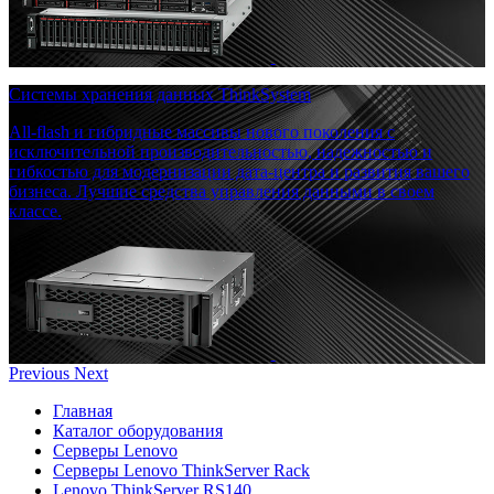
Системы хранения данных ThinkSystem
All-flash и гибридные массивы нового поколения с
исключительной производительностью, надежностью и
гибкостью для модернизации дата-центра и развития вашего
бизнеса. Лучшие средства управления данными в своем
классе.
Previous
Next
Главная
Каталог оборудования
Серверы Lenovo
Серверы Lenovo ThinkServer Rack
Lenovo ThinkServer RS140