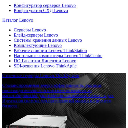
Конфигуратор серверов Lenovo
Конфигуратор СХД Lenovo
Каталог Lenovo
Серверы Lenovo
Блейд-серверы Lenovo
Системы хранения данных Lenovo
Комплектующие Lenovo
Рабочие станции Lenovo ThinkStation
Настольные компьютеры Lenovo ThinkCentre
ПО Гарантии Лицензии Lenovo
SDI-решения Lenovo ThinkAgile
Стоечные серверы Lenovo ThinkSystem
Сбалансированная энергоэффективность, высокая
производительность и широкие возможности
масштабирования для решения важнейших бизнес-задач.
Идеальная система для предприятий малого и среднего
бизнеса.