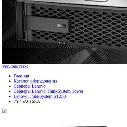
Previous
Next
Главная
Каталог оборудования
Серверы Lenovo
Серверы Lenovo ThinkSystem Tower
Lenovo ThinkSystem ST250
7Y45A016EA