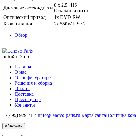
8 x 2,5" HS
Дисковые отсеки/диски
Открытый отсек
Оптический привод
1x DVD‑RW
Блок питания
2x 550W HS / 2
Обзор
пїЅпїЅпїЅпїЅ
Главная
О нас
О конфигураторе
Решения и сборка
Оплата
Доставка
Пресс-центр
Контакты
+7(495) 929-71-43
info@lenovo-parts.ru
Карта сайта
Политика кон
×
Закрыть