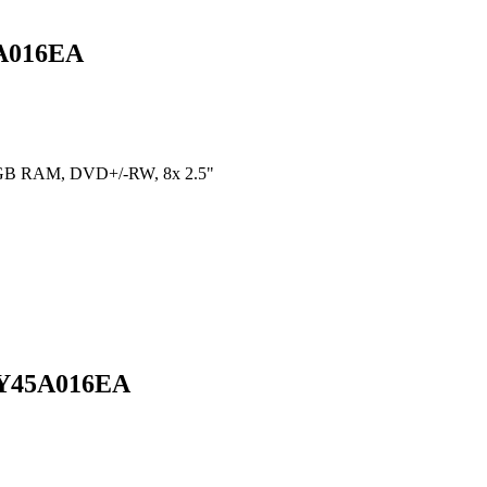
5A016EA
GB RAM, DVD+/​-RW, 8x 2.5"
7Y45A016EA