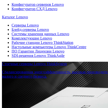
Конфигуратор серверов Lenovo
Конфигуратор СХД Lenovo
Каталог Lenovo
Серверы Lenovo
Блейд-серверы Lenovo
Системы хранения данных Lenovo
Комплектующие Lenovo
Рабочие станции Lenovo ThinkStation
Настольные компьютеры Lenovo ThinkCentre
ПО Гарантии Лицензии Lenovo
SDI-решения Lenovo ThinkAgile
Стоечные серверы Lenovo ThinkSystem
Сбалансированная энергоэффективность, высокая производите
малого и среднего бизнеса.